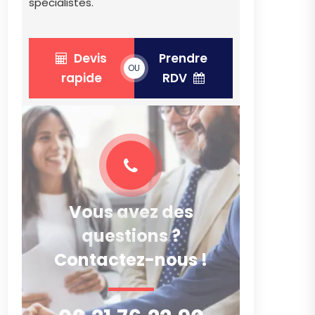
spécialistes.
Devis
Prendre
OU
rapide
RDV
Vous avez des
questions ?
Contactez-nous !